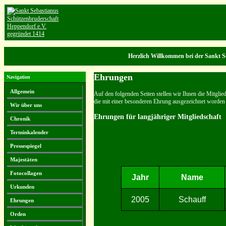
Herzlich Willkommen bei der Sankt S
Ehrungen
Navigation
Allgemein
Auf den folgenden Seiten stellen wir Ihnen die Mitgli
die mit einer besonderen Ehrung ausgezeichnet worden 
Wir über uns
Ehrungen für langjähriger Mitgliedschaft
Chronik
Terminkalender
Pressespiegel
Majestäten
Fotocollagen
Jahr
Name
Urkunden
2005
Schauff
Ehrungen
Orden