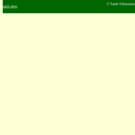
© Sankt Sebastianu
nach oben