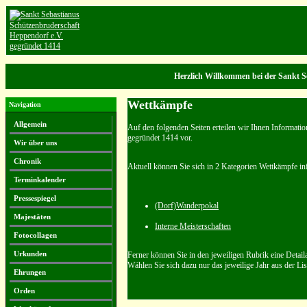
Herzlich Willkommen bei der Sankt S
Wettkämpfe
Navigation
Allgemein
Auf den folgenden Seiten erteilen wir Ihnen Informati
gegründet 1414 vor.
Wir über uns
Chronik
Aktuell können Sie sich in 2 Kategorien Wettkämpfe in
Terminkalender
Pressespiegel
(Dorf)Wanderpokal
Majestäten
Interne Meisterschaften
Fotocollagen
Urkunden
Ferner können Sie in den jeweiligen Rubrik eine Detail
Wählen Sie sich dazu nur das jeweilige Jahr aus der Lis
Ehrungen
Orden